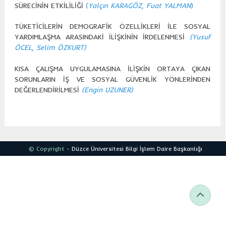
SÜRECİNİN ETKİLİLİĞİ
(
Yalçın KARAGÖZ, Fuat YALMAN
)
TÜKETİCİLERİN DEMOGRAFİK ÖZELLİKLERİ İLE SOSYAL
YARDIMLAŞMA ARASINDAKİ İLİŞKİNİN İRDELENMESİ
(Yusuf
ÖCEL, Selim ÖZKURT)
KISA ÇALIŞMA UYGULAMASINA İLİŞKİN ORTAYA ÇIKAN
SORUNLARIN İŞ VE SOSYAL GÜVENLİK YÖNLERİNDEN
DEĞERLENDİRİLMESİ
(Engin UZUNER)
© Copyright -
Düzce Üniversitesi
Bilgi İşlem Daire Başkanlığı