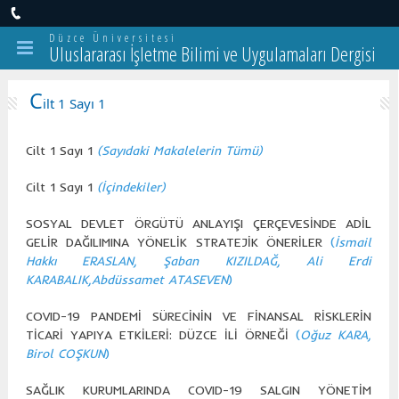
Düzce Üniversitesi
Uluslararası İşletme Bilimi ve Uygulamaları Dergisi
C
ilt 1 Sayı 1
Cilt 1 Sayı 1
(Sayıdaki Makalelerin Tümü)
Cilt 1 Sayı 1
(İçindekiler)
SOSYAL DEVLET ÖRGÜTÜ ANLAYIŞI ÇERÇEVESİNDE ADİL
GELİR DAĞILIMINA YÖNELİK STRATEJİK ÖNERİLER
(
İsmail
Hakkı ERASLAN, Şaban KIZILDAĞ, Ali Erdi
KARABALIK,Abdüssamet ATASEVEN
)
COVID-19 PANDEMİ SÜRECİNİN VE FİNANSAL RİSKLERİN
TİCARİ YAPIYA ETKİLERİ: DÜZCE İLİ ÖRNEĞİ
(
Oğuz KARA,
Birol COŞKUN
)
SAĞLIK KURUMLARINDA COVID-19 SALGIN YÖNETİM