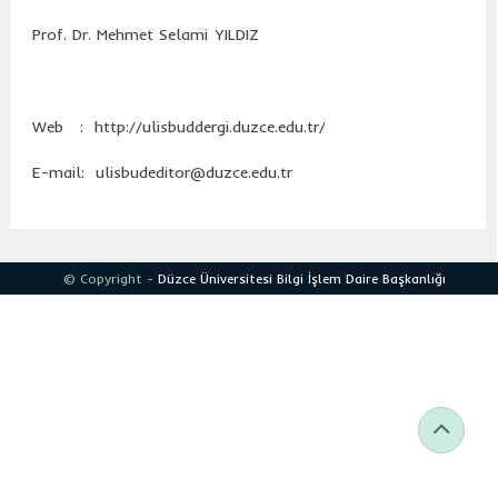
Prof. Dr. Mehmet Selami YILDIZ
Web : http://ulisbuddergi.duzce.edu.tr/
E-mail: ulisbudeditor@duzce.edu.tr
© Copyright -
Düzce Üniversitesi
Bilgi İşlem Daire Başkanlığı