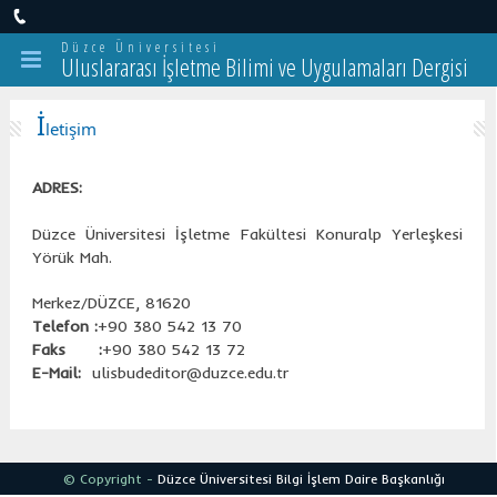
Düzce Üniversitesi
Uluslararası İşletme Bilimi ve Uygulamaları Dergisi
İ
letişim
ADRES:
Düzce Üniversitesi İşletme Fakültesi Konuralp Yerleşkesi
Yörük Mah.
Merkez/DÜZCE, 81620
Telefon :
+90 380 542 13 70
Faks :
+90 380 542 13 72
E-Mail:
ulisbudeditor@duzce.edu.tr
© Copyright -
Düzce Üniversitesi
Bilgi İşlem Daire Başkanlığı