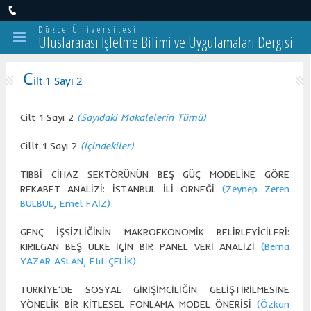
Düzce Üniversitesi
Uluslararası İşletme Bilimi ve Uygulamaları Dergisi
C
ilt 1 Sayı 2
Cilt 1 Sayı 2
(Sayıdaki Makalelerin Tümü)
Cillt 1 Sayı 2
(İçindekiler)
TIBBİ CİHAZ SEKTÖRÜNÜN BEŞ GÜÇ MODELİNE GÖRE
REKABET ANALİZİ: İSTANBUL İLİ ÖRNEĞİ
(Zeynep Zeren
BÜLBÜL, Emel FAİZ)
GENÇ İŞSİZLİĞİNİN MAKROEKONOMİK BELİRLEYİCİLERİ:
KIRILGAN BEŞ ÜLKE İÇİN BİR PANEL VERİ ANALİZİ
(Berna
YAZAR ASLAN, Elif ÇELİK)
TÜRKİYE’DE SOSYAL GİRİŞİMCİLİĞİN GELİŞTİRİLMESİNE
YÖNELİK BİR KİTLESEL FONLAMA MODEL ÖNERİSİ
(Özkan