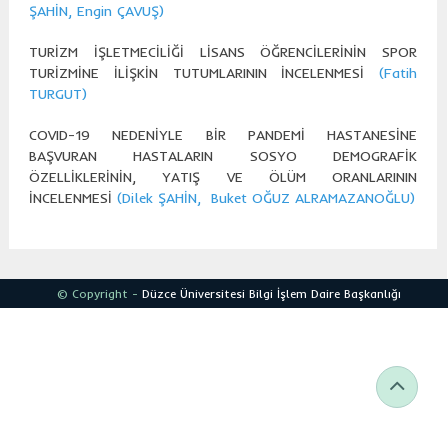
ŞAHİN, Engin ÇAVUŞ)
TURİZM İŞLETMECİLİĞİ LİSANS ÖĞRENCİLERİNİN SPOR
TURİZMİNE İLİŞKİN TUTUMLARININ İNCELENMESİ
(Fatih
TURGUT)
COVID-19 NEDENİYLE BİR PANDEMİ HASTANESİNE
BAŞVURAN HASTALARIN SOSYO DEMOGRAFİK
ÖZELLİKLERİNİN, YATIŞ VE ÖLÜM ORANLARININ
İNCELENMESİ
(Dilek ŞAHİN, Buket OĞUZ ALRAMAZANOĞLU)
© Copyright -
Düzce Üniversitesi
Bilgi İşlem Daire Başkanlığı